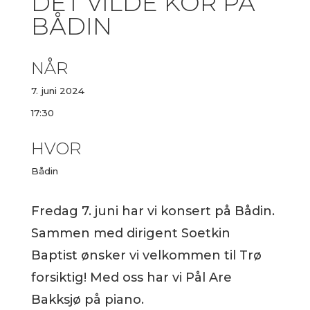
DET VILDE KOR PÅ
BÅDIN
NÅR
7. juni 2024
17:30
HVOR
Bådin
Fredag 7. juni har vi konsert på Bådin.
Sammen med dirigent Soetkin
Baptist ønsker vi velkommen til Trø
forsiktig! Med oss har vi Pål Are
Bakksjø på piano.