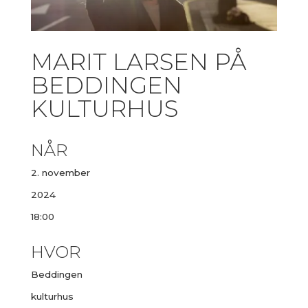
MARIT LARSEN PÅ
BEDDINGEN
KULTURHUS
NÅR
2. november
2024
18:00
HVOR
Beddingen
kulturhus